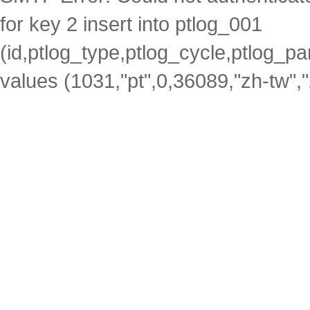
for key 2 insert into ptlog_001
(id,ptlog_type,ptlog_cycle,ptlog_par
values (1031,"pt",0,36089,"zh-tw",