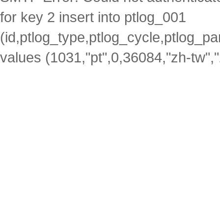
for key 2 insert into ptlog_001
(id,ptlog_type,ptlog_cycle,ptlog_par
values (1031,"pt",0,36084,"zh-tw",