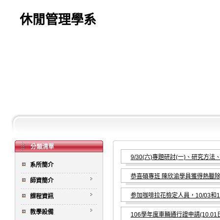
休閒管理學系
分類清單
9/30(六)專題研討(一)、研究方
系所簡介
恭喜碩專班 陳欣渝學員獲得熱臘除
師資簡介
参加咖啡拉花檢定人員，10/03和1
課程資訊
教學設備
106學年度車輛通行證申請(10.0