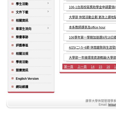
學生活動
106-1台南校區獎助學金申請要領(
文件下載
大學部 休閒活動企劃 更改上課地
相關資訊
本系教師課表及office hour
畢業生流向
榮譽事跡
106學年第一學期加退選9月18日
評鑑專區
4/25(二) 5~6節 休閒趨勢與生
相關法規
大學部一年級環境資源概論/大學
學術活動
第一頁
上一頁
14
15
16
1
競賽資訊
English Version
網站維護
康寧大學休閒管理學系
Email:
leisu