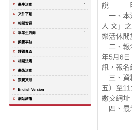
說 
學生活動
文件下載
一、本活
相關資訊
人 文」
畢業生流向
樂活休閒
榮譽事跡
二、報名
評鑑專區
5
6
年
月
日
相關法規
訊，報名網址：
學術活動
三、資料
競賽資訊
11
五）至
English Version
繳交網址：ht
網站維護
四、最新消息請