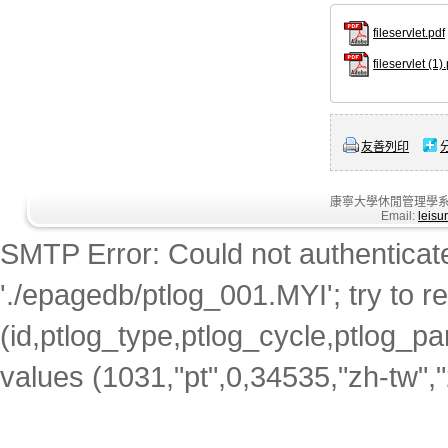
fileservlet.pdf
fileservlet (1)
友善列印
康寧大學休閒管理學系
Email:
leisu
SMTP Error: Could not authenticate. 
'./epagedb/ptlog_001.MYI'; try to rep
(id,ptlog_type,ptlog_cycle,ptlog_par
values (1031,"pt",0,34535,"zh-tw",