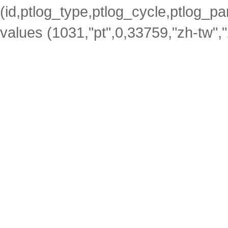
(id,ptlog_type,ptlog_cycle,ptlog_par
values (1031,"pt",0,33759,"zh-tw",