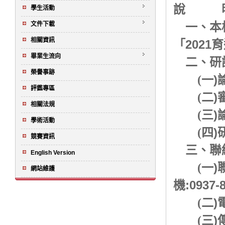
說 
學生活動
文件下載
一、本校
相關資訊
2021
「
育
畢業生流向
二、研
榮譽事跡
)
(
一
評鑑專區
)
(
二
相關法規
)
(
三
學術活動
)
(
四
競賽資訊
三、聯
English Version
)
(
一
網站維護
:0937-
機
)
(
二
)
(
三