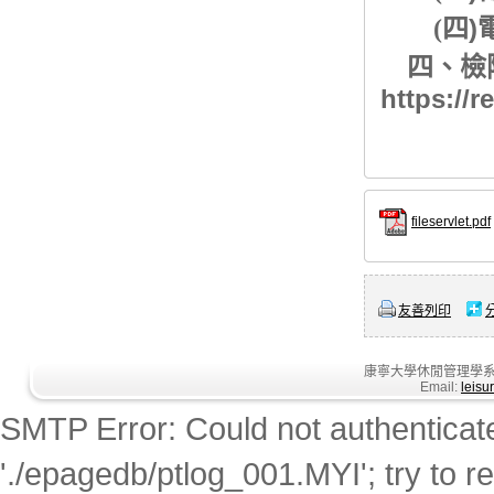
)
(
四
四、檢附
https://r
fileservlet.pdf
友善列印
康寧大學休閒管理學系
Email:
leisu
SMTP Error: Could not authenticate. 
'./epagedb/ptlog_001.MYI'; try to rep